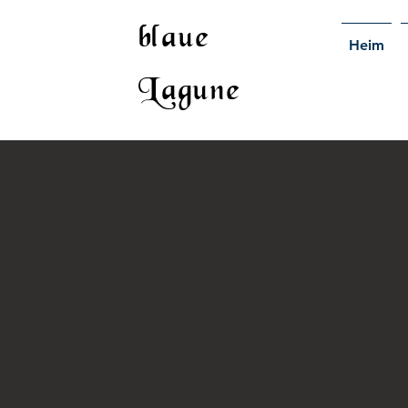
blaue
Heim
Lagune
&lt;Zurück