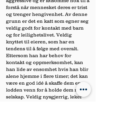
aggressive og er følsomme nok til å
forstå når mennesket deres er trist
og trenger hengivenhet. Av denne
grunn er det en katt som egner seg
veldig godt for kontakt med barn
og for leilighetslivet. Veldig
knyttet til eieren, som har en
tendens til å følge med overalt.
Ettersom han har behov for
kontakt og oppmerksomhet, kan
han lide av ensomhet hvis han blir
alene hjemme i flere timer; det kan
være en god idé å skaffe dem en
lodden venn for å holde dem med
selskap. Veldig nysgjerrig, leker
med små gjenstander som skjuler
alt som tiltrekker ham. Kraftig og
motstandsdyktig tåler den lave
temperaturer godt.