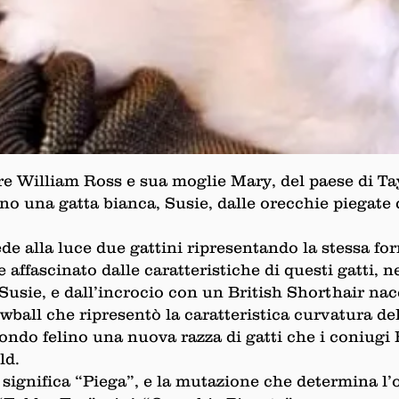
tore William Ross e sua moglie Mary, del paese di T
ono una gatta bianca, Susie, dalle orecchie piegate 
ede alla luce due gattini ripresentando la stessa for
 affascinato dalle caratteristiche di questi gatti, n
 Susie, e dall’incrocio con un British Shorthair n
all che ripresentò la caratteristica curvatura del
ondo felino una nuova razza di gatti che i coniugi
ld.
 significa “Piega”, e la mutazione che determina l’