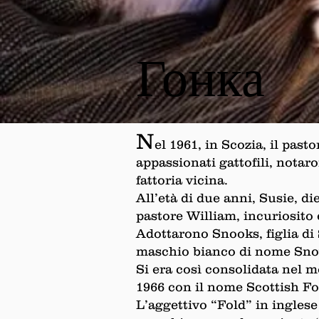
Гонка
N
el 1961, in Scozia, il pas
appassionati gattofili, notar
fattoria vicina.
All’età di due anni, Susie, di
pastore William, incuriosito e
Adottarono Snooks, figlia di
maschio bianco di nome Snowb
Si era così consolidata nel m
1966 con il nome Scottish Fo
L’aggettivo “Fold” in inglese