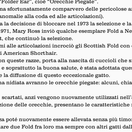
Folder Ear”, cioè “Orecchie Piegate”.
, ma sfortunatamente comparvero delle pericolose a
nomalie alla coda ed alle articolazioni).
 la decisione di bloccare nel 1973 la selezione e la
l 1971, Mary Ross inviò qualche esemplare Fold a Ne
, che continuò la selezione.
mi alle articolazioni incrociò gli Scottish Fold con
li American Shorthair.
 queste razze, porta alla nascita di cuccioli che s
e soprattutto la buona salute, è stata adottata que
la diffusione di questo eccezionale gatto.
una nidiata avranno le orecchie piegate: alcuni, chi
scartati, anzi vengono nuovamente utilizzati nell
zione delle orecchie, presentano le caratteristiche
zza poté nuovamente essere allevata senza più timor
are due Fold fra loro ma sempre con altri gatti dall