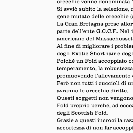
orecchie venne denominata “
Si avviò subito la selezione
gene mutato delle orecchie (a
La Gran Bretagna prese allora
parte dell’ente G.C.C.F.. Ne
americano del Massachussett
Al fine di migliorare i proble
degli Exotic Shorthair e deg
Poiché un Fold accoppiato con
temperamento, la robustezza 
promuovendo l’allevamento e 
Però non tutti i cuccioli di 
avranno le orecchie diritte.
Questi soggetti non vengono 
Fold proprio perché, ad ecce
degli Scottish Fold.
Grazie a questi incroci la ra
accortezza di non far accoppi